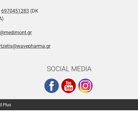
:
6970451283
(DK
A)
o@medimont.gr
rtzetis@wavepharma.gr
SOCIAL MEDIA
d Plus