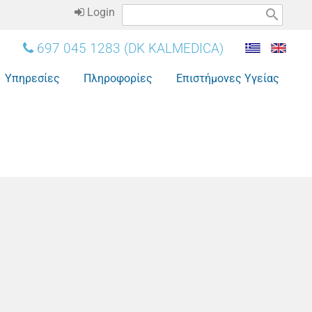
Login
search
697 045 1283 (DK KALMEDICA)
Υπηρεσίες
Πληροφορίες
Επιστήμονες Υγείας